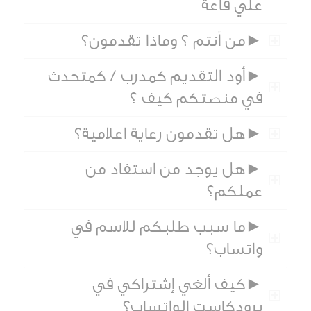
علي قاعة
►من أنتم ؟ وماذا تقدمون؟
►أود التقديم كمدرب / كمتحدث
في منصتكم كيف ؟
►هل تقدمون رعاية اعلامية؟
►هل يوجد من استفاد من
عملكم؟
►ما سبب طلبكم للاسم في
واتساب؟
►كيف ألغي إشتراكي في
برودكاست الواتساب؟