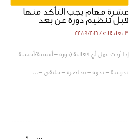
عشرة مهام يجب التأكد منها
قبل تنظيم دورة عن بعد
3 تعليقات
/
22/09/2016
إذا أردت عمل أي فعالية (دورة – أمسية/أمسية
تدريبية – ندوة – محاضرة – ملتقى –…