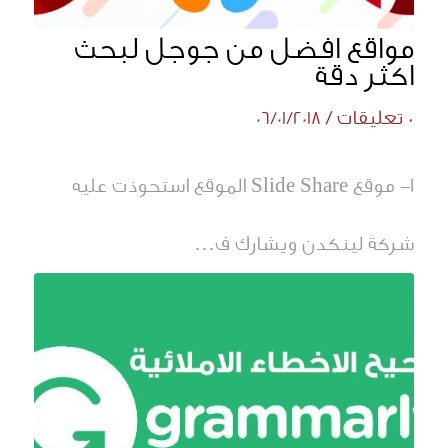
مواقع افضل من جوجل لبحث
اكثر دقة
0 تعليقات
/
06/01/2018
1- موقع Slide Share الموقع استحوذت عليه
شركة لينكدن ويشارك ف…