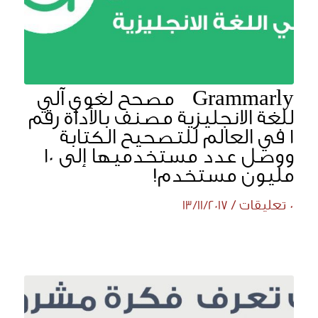
Grammarly مصحح لغوي آلي
للغة الانجليزية مصنف بالأداة رقم
1 في العالم للتصحيح الكتابة
ووصل عدد مستخدميها إلى 10
مليون مستخدم!
0 تعليقات
/
13/11/2017